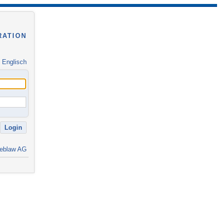
RATION
|
Englisch
eblaw AG