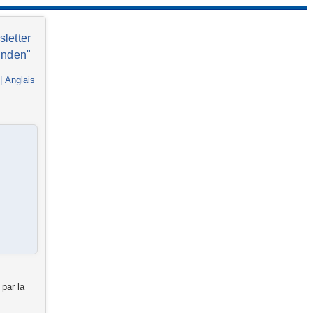
letter
unden"
|
Anglais
 par la