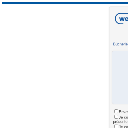
Bücherle
Envoy
Je co
présente
Je co