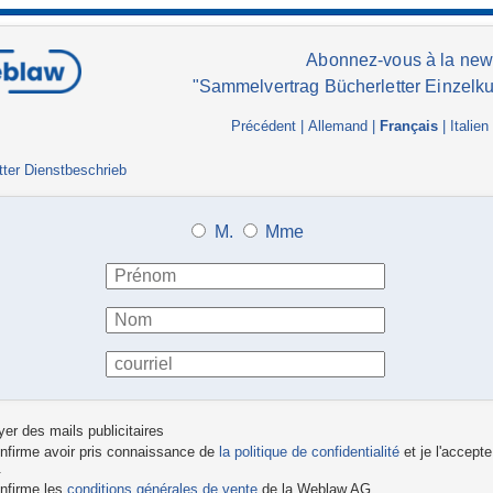
Abonnez-vous à la news
"Sammelvertrag Bücherletter Einzelk
Précédent
|
Allemand
|
Français
|
Italien
tter Dienstbeschrieb
M.
Mme
er des mails publicitaires
nfirme avoir pris connaissance de
la politique de confidentialité
et je l'accepte
.
nfirme les
conditions générales de vente
de la Weblaw AG .