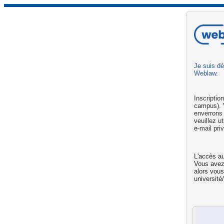
Je suis dé
Weblaw.
Inscriptio
campus). V
enverrons
veuillez u
e-mail pri
L'accès au
Vous ave
alors vous
université