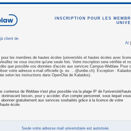
INSCRIPTION POUR LES MEMBR
UNIVE
jà client de
Al
n pour les membres de hautes écoles (universités et hautes écoles avec licen
euillez ne vous inscrire qu'une seule fois. Votre inscription sera vérifiée et 
 dès que possible vos données d'accès aux services Campus-Weblaw. Pour ce
tiliser votre adresse e-mail officielle (p. ex. ...@unibe.ch). Exception : Kalaid
vée selon les instructions dans OpenOlat de Kalaidos).
x contenus de Weblaw n'est plus possible via la plage IP de l'université/haut
z
dorénavant besoin, pour y accéder
,
d'un compte personnel, sous lequel vou
 abonner gratuitement aux services souhaités grâce à la licence de votre
/haute école.
Seule votre adresse mail universitaire est autorisée.