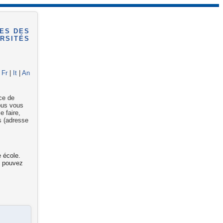
ES DES
RSITÉS
|
Fr
|
It
|
An
ce de
nous vous
 faire,
os (adresse
e école.
s pouvez