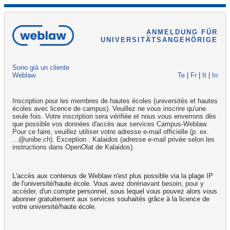
ANMELDUNG FÜR
UNIVERSITÄTSANGEHÖRIGE
Sono già un cliente
Weblaw.
Te
|
Fr
|
It
|
In
Inscription pour les membres de hautes écoles (universités et hautes
écoles avec licence de campus). Veuillez ne vous inscrire qu'une
seule fois. Votre inscription sera vérifiée et nous vous enverrons dès
que possible vos données d'accès aux services Campus-Weblaw.
Pour ce faire, veuillez utiliser votre adresse e-mail officielle (p. ex.
...@unibe.ch). Exception : Kalaidos (adresse e-mail privée selon les
instructions dans OpenOlat de Kalaidos).
L'accès aux contenus de Weblaw n'est plus possible via la plage IP
de l'université/haute école. Vous avez
dorénavant besoin, pour y
accéder
,
d'un compte personnel, sous lequel vous pouvez alors vous
abonner gratuitement aux services souhaités grâce à la licence de
votre université/haute école.