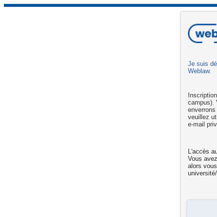
Je suis dé
Weblaw.
Inscriptio
campus). V
enverrons
veuillez u
e-mail pri
L'accès au
Vous ave
alors vous
université