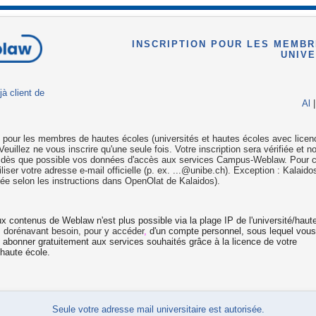
INSCRIPTION POUR LES MEMBR
UNIVE
jà client de
Al
n pour les membres de hautes écoles (universités et hautes écoles avec licen
euillez ne vous inscrire qu'une seule fois. Votre inscription sera vérifiée et 
 dès que possible vos données d'accès aux services Campus-Weblaw. Pour ce
tiliser votre adresse e-mail officielle (p. ex. ...@unibe.ch). Exception : Kalaid
vée selon les instructions dans OpenOlat de Kalaidos).
x contenus de Weblaw n'est plus possible via la plage IP de l'université/haut
z
dorénavant besoin, pour y accéder
,
d'un compte personnel, sous lequel vou
 abonner gratuitement aux services souhaités grâce à la licence de votre
/haute école.
Seule votre adresse mail universitaire est autorisée.