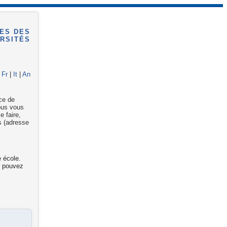
ES DES
RSITÉS
|
Fr
|
It
|
An
ce de
nous vous
 faire,
os (adresse
e école.
s pouvez