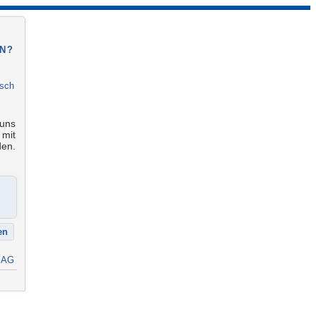
N?
isch
 uns
 mit
den.
 AG