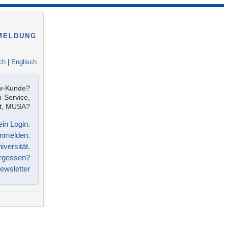
MELDUNG
sch
|
Englisch
aw-Kunde?
h-Service,
ist, MUSA?
ein Login.
anmelden.
iversität.
rgessen?
ewsletter