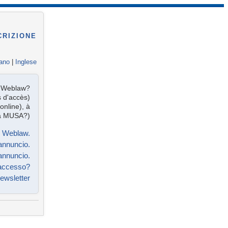
CRIZIONE
iano
|
Inglese
te Weblaw?
s d'accès)
online), à
 à MUSA?)
e Weblaw.
annuncio.
annuncio.
'accesso?
 Newsletter