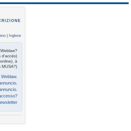
CRIZIONE
iano
|
Inglese
te Weblaw?
s d'accès)
online), à
 à MUSA?)
e Weblaw.
annuncio.
annuncio.
'accesso?
 Newsletter