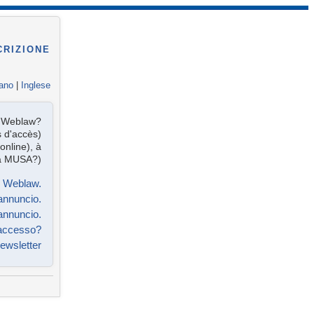
CRIZIONE
iano
|
Inglese
te Weblaw?
s d'accès)
online), à
 à MUSA?)
e Weblaw.
annuncio.
annuncio.
'accesso?
 Newsletter