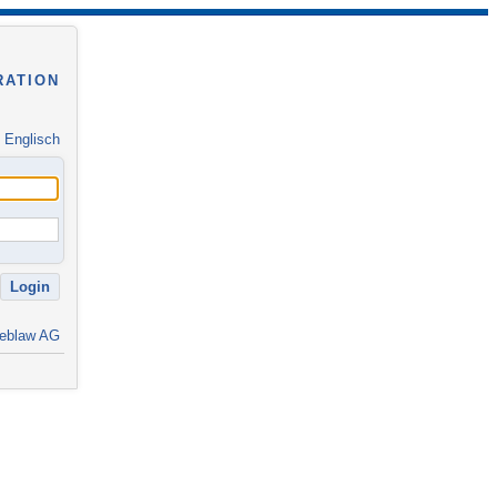
RATION
|
Englisch
eblaw AG