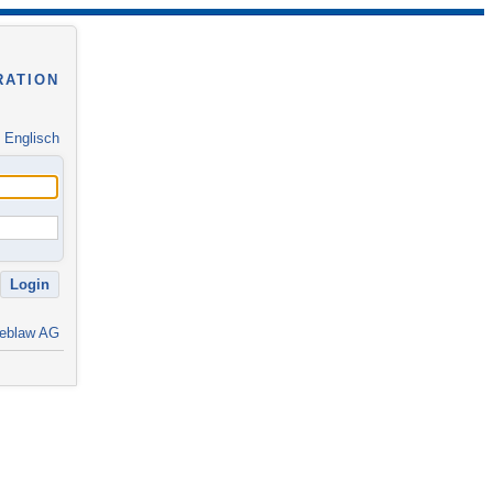
RATION
|
Englisch
eblaw AG