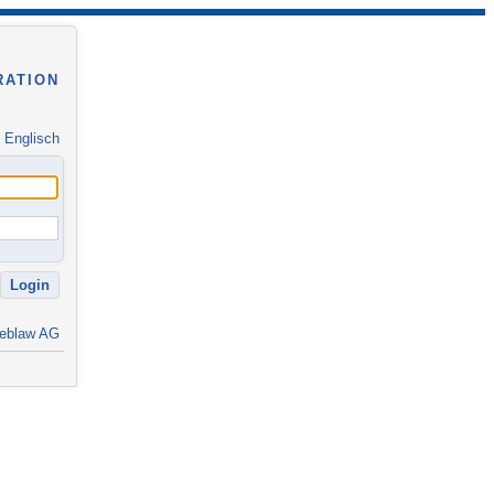
RATION
|
Englisch
eblaw AG