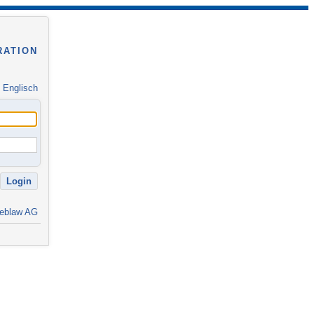
RATION
|
Englisch
eblaw AG