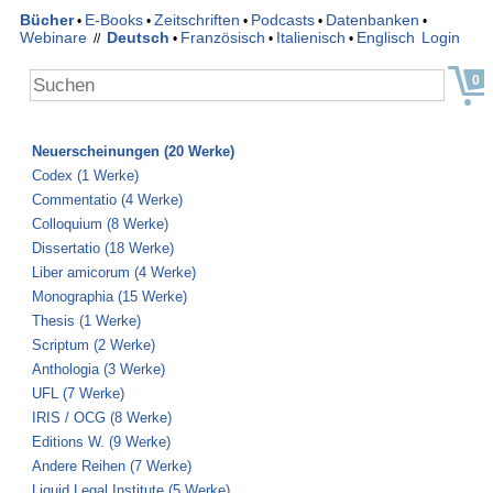
Bücher
E-Books
Zeitschriften
Podcasts
Datenbanken
•
•
•
•
•
Webinare
Deutsch
Französisch
Italienisch
Englisch
Login
//
•
•
•
0
Neuerscheinungen (20 Werke)
Codex (1 Werke)
Commentatio (4 Werke)
Colloquium (8 Werke)
Dissertatio (18 Werke)
Liber amicorum (4 Werke)
Monographia (15 Werke)
Thesis (1 Werke)
Scriptum (2 Werke)
Anthologia (3 Werke)
UFL (7 Werke)
IRIS / OCG (8 Werke)
Editions W. (9 Werke)
Andere Reihen (7 Werke)
Liquid Legal Institute (5 Werke)