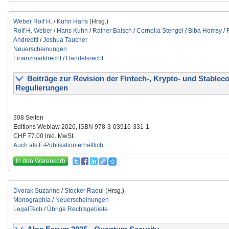
Weber Rolf H.
/
Kuhn Hans
(Hrsg.)
Rolf H. Weber
/
Hans Kuhn
/
Rainer Baisch
/
Cornelia Stengel
/
Biba Homsy
/
Andreotti
/
Joshua Taucher
Neuerscheinungen
Finanzmarktrecht
/
Handelsrecht
Beiträge zur Revision der Fintech-, Krypto- und Stableco
Regulierungen
308 Seiten
Editions Weblaw 2026, ISBN 978-3-03916-331-1
CHF 77.00 inkl. MwSt.
Auch als E-Publikation erhältlich
In den Warenkorb
Dvorak Suzanne
/
Stocker Raoul
(Hrsg.)
Monographia
/
Neuerscheinungen
LegalTech
/
Übrige Rechtsgebiete