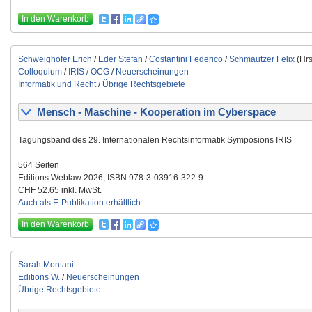
In den Warenkorb
Schweighofer Erich
/
Eder Stefan
/
Costantini Federico
/
Schmautzer Felix
(Hrs
Colloquium
/
IRIS / OCG
/
Neuerscheinungen
Informatik und Recht
/
Übrige Rechtsgebiete
Mensch - Maschine - Kooperation im Cyberspace
Tagungsband des 29. Internationalen Rechtsinformatik Symposions IRIS
564 Seiten
Editions Weblaw 2026, ISBN 978-3-03916-322-9
CHF 52.65 inkl. MwSt.
Auch als E-Publikation erhältlich
In den Warenkorb
Sarah Montani
Editions W.
/
Neuerscheinungen
Übrige Rechtsgebiete