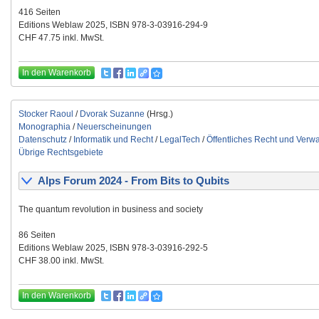
416 Seiten
Editions Weblaw 2025, ISBN 978-3-03916-294-9
CHF 47.75 inkl. MwSt.
In den Warenkorb
Stocker Raoul
/
Dvorak Suzanne
(Hrsg.)
Monographia
/
Neuerscheinungen
Datenschutz
/
Informatik und Recht
/
LegalTech
/
Öffentliches Recht und Verwa
Übrige Rechtsgebiete
Alps Forum 2024 - From Bits to Qubits
The quantum revolution in business and society
86 Seiten
Editions Weblaw 2025, ISBN 978-3-03916-292-5
CHF 38.00 inkl. MwSt.
In den Warenkorb