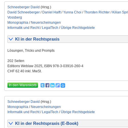
Schneeberger David
(Hrsg.)
David Schneeberger
/
Daniel Halft
/
Yunna Choi
/
Thorsten Richter
/
Kilian Spr
Vossberg
Monographia
/
Neuerscheinungen
Informatik und Recht
/
LegalTech
/
Übrige Rechtsgebiete
KI in der Rechtspraxis
Lösungen, Tricks und Prompts
202 Seiten
Editions Weblaw 2025, ISBN 978-3-03916-260-4
CHF 62.40 inkl. MwSt.
In den Warenkorb
Schneeberger David
(Hrsg.)
Monographia
/
Neuerscheinungen
Informatik und Recht
/
LegalTech
/
Übrige Rechtsgebiete
KI in der Rechtspraxis (E-Book)