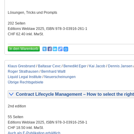
Lösungen, Tricks und Prompts
202 Seiten
Editions Weblaw 2025, ISBN 978-3-03916-261-1
CHF 62.40 inkl. MwSt.
In den Warenkorb
Klaus Gresbrand
/
Baltasar Cevc
/
Benedikt Eger
/
Kai Jacob
/
Dennis Jansen
Roger Strathausen
/
Bernhard Waltl
Liquid Legal Institute
/
Neuerscheinungen
Übrige Rechtsgebiete
Contract Lifecycle Management – How to select the right
2nd edition
55 Seiten
Editions Weblaw 2025, ISBN 978-3-03916-258-1
CHF 18.50 inkl. MwSt.
Auch als E-Publikation erhältlich