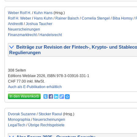
Weber Rolf H.
/
Kuhn Hans
(Hrsg.)
Rolf H. Weber
/
Hans Kuhn
/
Rainer Baisch
/
Cornelia Stengel
/
Biba Homsy
/
Andreotti
/
Joshua Taucher
Neuerscheinungen
Finanzmarktrecht
/
Handelsrecht
Beiträge zur Revision der Fintech-, Krypto- und Stableco
Regulierungen
308 Seiten
Editions Weblaw 2026, ISBN 978-3-03916-331-1
CHF 77.00 inkl. MwSt.
Auch als E-Publikation erhältlich
In den Warenkorb
Dvorak Suzanne
/
Stocker Raoul
(Hrsg.)
Monographia
/
Neuerscheinungen
LegalTech
/
Übrige Rechtsgebiete