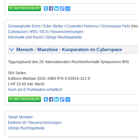
In den Warenkorb
Schweighofer Erich
/
Eder Stefan
/
Costantini Federico
/
Schmautzer Felix
(Hrs
Colloquium
/
IRIS / OCG
/
Neuerscheinungen
Informatik und Recht
/
Übrige Rechtsgebiete
Mensch - Maschine - Kooperation im Cyberspace
Tagungsband des 29. Internationalen Rechtsinformatik Symposions IRIS
564 Seiten
Editions Weblaw 2026, ISBN 978-3-03916-322-9
CHF 52.65 inkl. MwSt.
Auch als E-Publikation erhältlich
In den Warenkorb
Sarah Montani
Editions W.
/
Neuerscheinungen
Übrige Rechtsgebiete