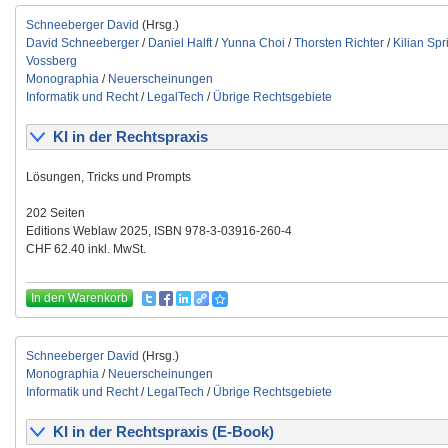
Schneeberger David
(Hrsg.)
David Schneeberger
/
Daniel Halft
/
Yunna Choi
/
Thorsten Richter
/
Kilian Spr
Vossberg
Monographia
/
Neuerscheinungen
Informatik und Recht
/
LegalTech
/
Übrige Rechtsgebiete
KI in der Rechtspraxis
Lösungen, Tricks und Prompts
202 Seiten
Editions Weblaw 2025, ISBN 978-3-03916-260-4
CHF 62.40 inkl. MwSt.
In den Warenkorb
Schneeberger David
(Hrsg.)
Monographia
/
Neuerscheinungen
Informatik und Recht
/
LegalTech
/
Übrige Rechtsgebiete
KI in der Rechtspraxis (E-Book)