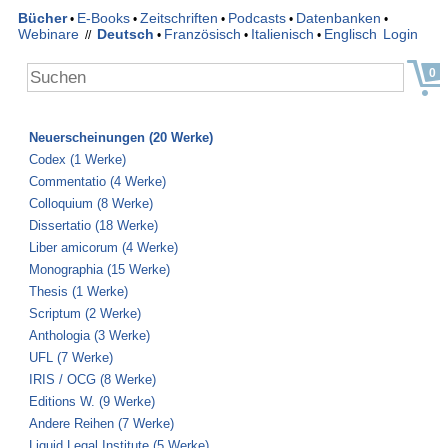
Bücher
E-Books
Zeitschriften
Podcasts
Datenbanken
•
•
•
•
•
Webinare
Deutsch
Französisch
Italienisch
Englisch
Login
//
•
•
•
0
Neuerscheinungen (20 Werke)
Codex (1 Werke)
Commentatio (4 Werke)
Colloquium (8 Werke)
Dissertatio (18 Werke)
Liber amicorum (4 Werke)
Monographia (15 Werke)
Thesis (1 Werke)
Scriptum (2 Werke)
Anthologia (3 Werke)
UFL (7 Werke)
IRIS / OCG (8 Werke)
Editions W. (9 Werke)
Andere Reihen (7 Werke)
Liquid Legal Institute (5 Werke)