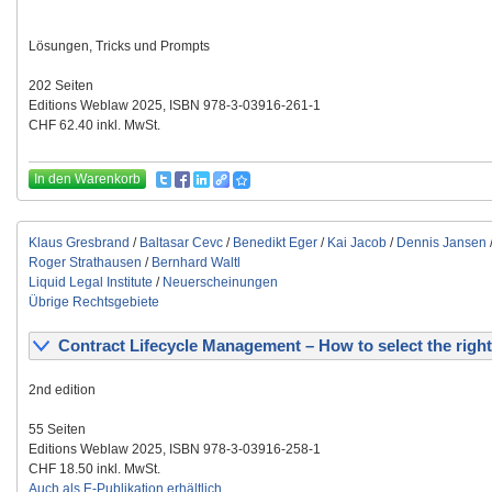
Lösungen, Tricks und Prompts
202 Seiten
Editions Weblaw 2025, ISBN 978-3-03916-261-1
CHF 62.40 inkl. MwSt.
In den Warenkorb
Klaus Gresbrand
/
Baltasar Cevc
/
Benedikt Eger
/
Kai Jacob
/
Dennis Jansen
Roger Strathausen
/
Bernhard Waltl
Liquid Legal Institute
/
Neuerscheinungen
Übrige Rechtsgebiete
Contract Lifecycle Management – How to select the right
2nd edition
55 Seiten
Editions Weblaw 2025, ISBN 978-3-03916-258-1
CHF 18.50 inkl. MwSt.
Auch als E-Publikation erhältlich