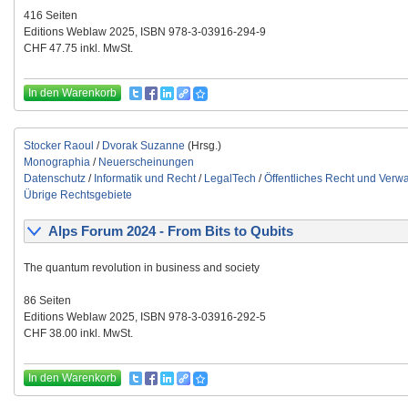
416 Seiten
Editions Weblaw 2025, ISBN 978-3-03916-294-9
CHF 47.75 inkl. MwSt.
In den Warenkorb
Stocker Raoul
/
Dvorak Suzanne
(Hrsg.)
Monographia
/
Neuerscheinungen
Datenschutz
/
Informatik und Recht
/
LegalTech
/
Öffentliches Recht und Verwa
Übrige Rechtsgebiete
Alps Forum 2024 - From Bits to Qubits
The quantum revolution in business and society
86 Seiten
Editions Weblaw 2025, ISBN 978-3-03916-292-5
CHF 38.00 inkl. MwSt.
In den Warenkorb