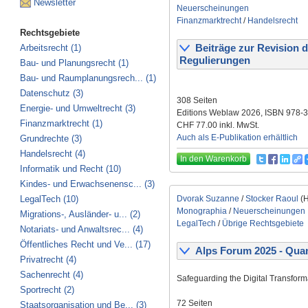
Newsletter
Neuerscheinungen
Finanzmarktrecht
/
Handelsrecht
Rechtsgebiete
Arbeitsrecht (1)
Beiträge zur Revision de
Regulierungen
Bau- und Planungsrecht (1)
Bau- und Raumplanungsrech... (1)
Datenschutz (3)
308 Seiten
Energie- und Umweltrecht (3)
Editions Weblaw 2026, ISBN 978-
Finanzmarktrecht (1)
CHF 77.00 inkl. MwSt.
Auch als E-Publikation erhältlich
Grundrechte (3)
Handelsrecht (4)
In den Warenkorb
Informatik und Recht (10)
Kindes- und Erwachsenensc... (3)
LegalTech (10)
Dvorak Suzanne
/
Stocker Raoul
(H
Monographia
/
Neuerscheinungen
Migrations-, Ausländer- u... (2)
LegalTech
/
Übrige Rechtsgebiete
Notariats- und Anwaltsrec... (4)
Öffentliches Recht und Ve... (17)
Alps Forum 2025 - Qua
Privatrecht (4)
Sachenrecht (4)
Safeguarding the Digital Transform
Sportrecht (2)
72 Seiten
Staatsorganisation und Be... (3)