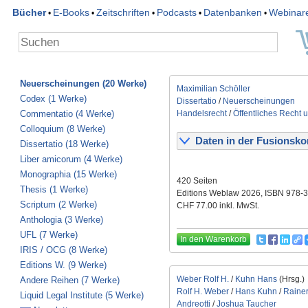
Bücher
E-Books
Zeitschriften
Podcasts
Datenbanken
Webinar
•
•
•
•
•
Neuerscheinungen (20 Werke)
Maximilian Schöller
Codex (1 Werke)
Dissertatio
/
Neuerscheinungen
Commentatio (4 Werke)
Handelsrecht
/
Öffentliches Recht 
Colloquium (8 Werke)
Daten in der Fusionskon
Dissertatio (18 Werke)
Liber amicorum (4 Werke)
Monographia (15 Werke)
420 Seiten
Thesis (1 Werke)
Editions Weblaw 2026, ISBN 978-
Scriptum (2 Werke)
CHF 77.00 inkl. MwSt.
Anthologia (3 Werke)
UFL (7 Werke)
In den Warenkorb
IRIS / OCG (8 Werke)
Editions W. (9 Werke)
Weber Rolf H.
/
Kuhn Hans
(Hrsg.)
Andere Reihen (7 Werke)
Rolf H. Weber
/
Hans Kuhn
/
Rainer
Liquid Legal Institute (5 Werke)
Andreotti
/
Joshua Taucher