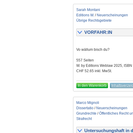
Sarah Montani
Editions W.
/
Neuerscheinungen
Übrige Rechtsgebiete
VORFAHR:IN
Vo wällum bisch du?
557 Seiten
W. by Editions Weblaw 2025, ISBN
CHF 52.65 inkl. MwSt.
In den Warenkorb
Inhaltsverzei
Marco Mignoli
Dissertatio
/
Neuerscheinungen
Grundrechte
/
Öffentliches Recht u
Strafrecht
Untersuchungshaft in de