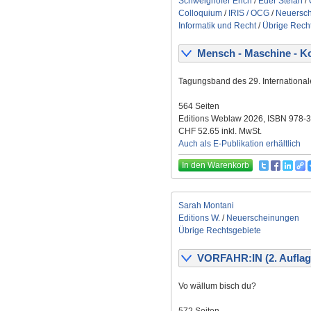
Schweighofer Erich
/
Eder Stefan
/
Colloquium
/
IRIS / OCG
/
Neuersc
Informatik und Recht
/
Übrige Rech
Mensch - Maschine - Ko
Tagungsband des 29. International
564 Seiten
Editions Weblaw 2026, ISBN 978-
CHF 52.65 inkl. MwSt.
Auch als E-Publikation erhältlich
In den Warenkorb
Sarah Montani
Editions W.
/
Neuerscheinungen
Übrige Rechtsgebiete
VORFAHR:IN (2. Auflag
Vo wällum bisch du?