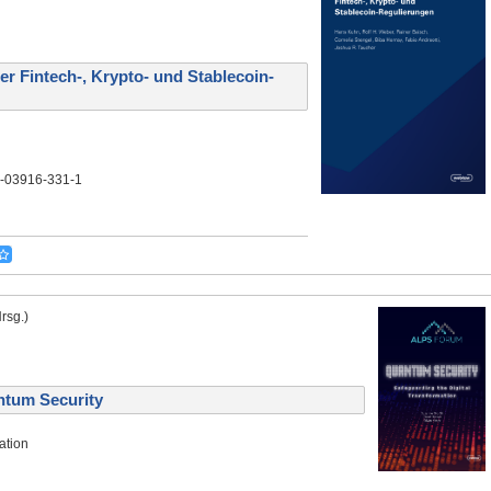
r Fintech-, Krypto- und Stablecoin-
3-03916-331-1
rsg.)
ntum Security
ation