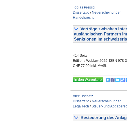
Tobias Preisig
Dissertatio
/
Neuerscheinungen
Handelsrecht
Verträge zwischen inte
ausländischen Partnern i
Sanktionen im schweizeri
414 Seiten
Editions Weblaw 2025, ISBN 978-
CHF 77.00 inkl. MwSt.
In den Warenkorb
Alex Uschatz
Dissertatio
/
Neuerscheinungen
LegalTech
/
Steuer- und Abgaberec
Besteuerung des Anlage