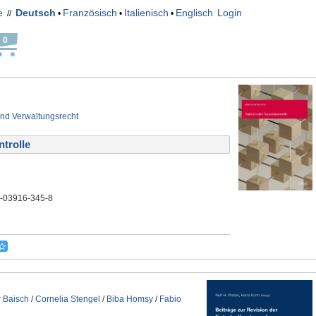
e
Deutsch
Französisch
Italienisch
Englisch
Login
//
•
•
•
0
und Verwaltungsrecht
trolle
3-03916-345-8
 Baisch
/
Cornelia Stengel
/
Biba Homsy
/
Fabio