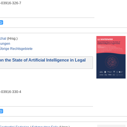
3-03916-326-7
chal
(Hrsg.)
nungen
Übrige Rechtsgebiete
he State of Artificial Intelligence in Legal
3-03916-330-4