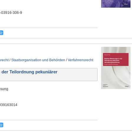
3-03916-306-9
srecht
/
Staatsorganisation und Behörden
/
Verfahrensrecht
 der Teilordnung pekuniärer
ssung
3039163014