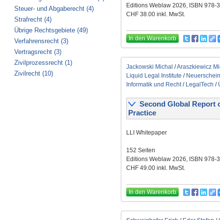
Editions Weblaw 2026, ISBN 978-
Steuer- und Abgaberecht (4)
CHF 38.00 inkl. MwSt.
Strafrecht (4)
Übrige Rechtsgebiete (49)
In den Warenkorb
Verfahrensrecht (3)
Vertragsrecht (3)
Zivilprozessrecht (1)
Jackowski Michal
/
Araszkiewicz Mi
Zivilrecht (10)
Liquid Legal Institute
/
Neuerschei
Informatik und Recht
/
LegalTech
/
Second Global Report on t
Practice
LLI Whitepaper
152 Seiten
Editions Weblaw 2026, ISBN 978-
CHF 49.00 inkl. MwSt.
In den Warenkorb