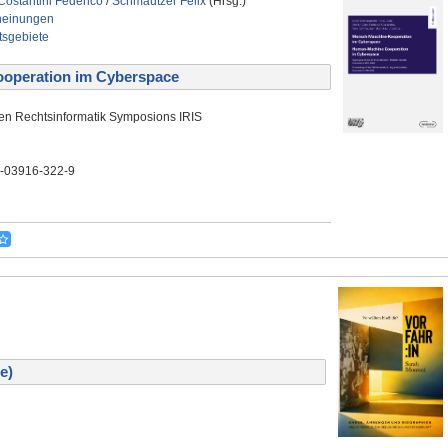
Costantini Federico
/
Schmautzer Felix
(Hrsg.)
heinungen
tsgebiete
operation im Cyberspace
en Rechtsinformatik Symposions IRIS
3-03916-322-9
e)