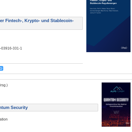
r Fintech-, Krypto- und Stablecoin-
3-03916-331-1
rsg.)
ntum Security
ation