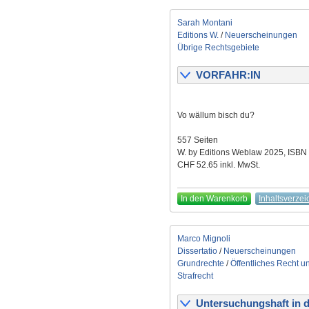
Sarah Montani
Editions W.
/
Neuerscheinungen
Übrige Rechtsgebiete
VORFAHR:IN
Vo wällum bisch du?
557 Seiten
W. by Editions Weblaw 2025, ISBN
CHF 52.65 inkl. MwSt.
In den Warenkorb
Inhaltsverzei
Marco Mignoli
Dissertatio
/
Neuerscheinungen
Grundrechte
/
Öffentliches Recht u
Strafrecht
Untersuchungshaft in de