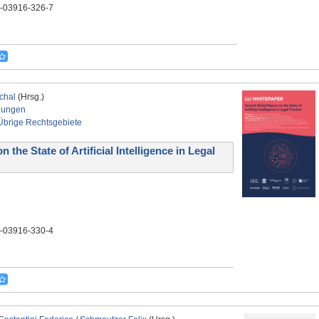
3-03916-326-7
chal
(Hrsg.)
nungen
Übrige Rechtsgebiete
he State of Artificial Intelligence in Legal
3-03916-330-4