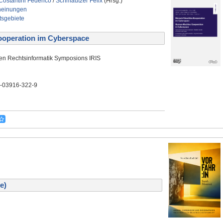
Costantini Federico
/
Schmautzer Felix
(Hrsg.)
heinungen
tsgebiete
operation im Cyberspace
en Rechtsinformatik Symposions IRIS
3-03916-322-9
e)