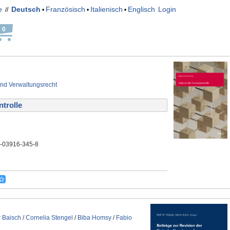
e
Deutsch
Französisch
Italienisch
Englisch
Login
//
•
•
•
0
und Verwaltungsrecht
trolle
3-03916-345-8
 Baisch
/
Cornelia Stengel
/
Biba Homsy
/
Fabio