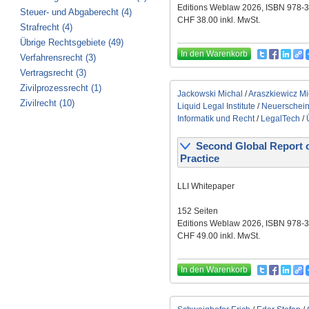
Editions Weblaw 2026, ISBN 978-
Steuer- und Abgaberecht (4)
CHF 38.00 inkl. MwSt.
Strafrecht (4)
Übrige Rechtsgebiete (49)
In den Warenkorb
Verfahrensrecht (3)
Vertragsrecht (3)
Zivilprozessrecht (1)
Jackowski Michal
/
Araszkiewicz Mi
Zivilrecht (10)
Liquid Legal Institute
/
Neuerschei
Informatik und Recht
/
LegalTech
/
Second Global Report on t
Practice
LLI Whitepaper
152 Seiten
Editions Weblaw 2026, ISBN 978-
CHF 49.00 inkl. MwSt.
In den Warenkorb