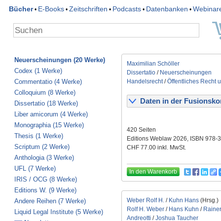
Bücher
E-Books
Zeitschriften
Podcasts
Datenbanken
Webinar
•
•
•
•
•
Neuerscheinungen (20 Werke)
Maximilian Schöller
Codex (1 Werke)
Dissertatio
/
Neuerscheinungen
Commentatio (4 Werke)
Handelsrecht
/
Öffentliches Recht 
Colloquium (8 Werke)
Daten in der Fusionskon
Dissertatio (18 Werke)
Liber amicorum (4 Werke)
Monographia (15 Werke)
420 Seiten
Thesis (1 Werke)
Editions Weblaw 2026, ISBN 978-
Scriptum (2 Werke)
CHF 77.00 inkl. MwSt.
Anthologia (3 Werke)
UFL (7 Werke)
In den Warenkorb
IRIS / OCG (8 Werke)
Editions W. (9 Werke)
Weber Rolf H.
/
Kuhn Hans
(Hrsg.)
Andere Reihen (7 Werke)
Rolf H. Weber
/
Hans Kuhn
/
Rainer
Liquid Legal Institute (5 Werke)
Andreotti
/
Joshua Taucher