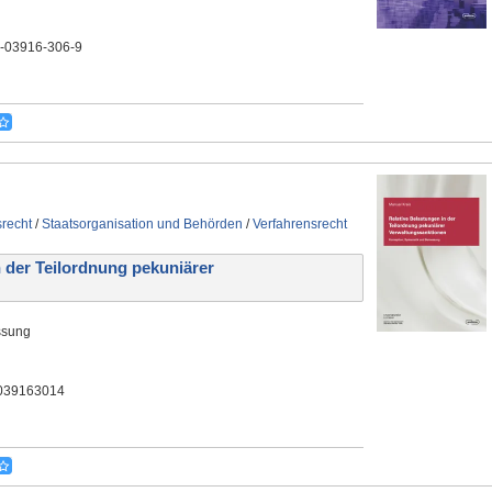
3-03916-306-9
srecht
/
Staatsorganisation und Behörden
/
Verfahrensrecht
 der Teilordnung pekuniärer
ssung
3039163014