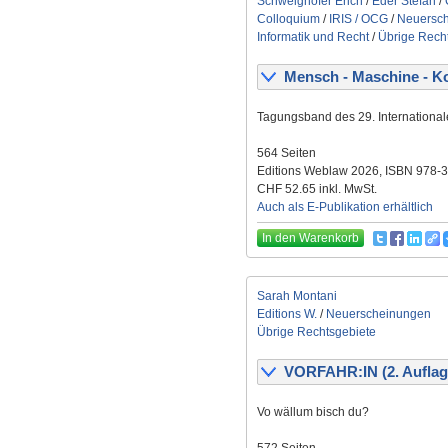
Schweighofer Erich
/
Eder Stefan
/
Colloquium
/
IRIS / OCG
/
Neuersc
Informatik und Recht
/
Übrige Rech
Mensch - Maschine - Ko
Tagungsband des 29. International
564 Seiten
Editions Weblaw 2026, ISBN 978-
CHF 52.65 inkl. MwSt.
Auch als E-Publikation erhältlich
In den Warenkorb
Sarah Montani
Editions W.
/
Neuerscheinungen
Übrige Rechtsgebiete
VORFAHR:IN (2. Auflag
Vo wällum bisch du?