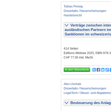
Tobias Preisig
Dissertatio
/
Neuerscheinungen
Handelsrecht
Verträge zwischen inte
ausländischen Partnern i
Sanktionen im schweizeri
414 Seiten
Editions Weblaw 2025, ISBN 978-
CHF 77.00 inkl. MwSt.
In den Warenkorb
Alex Uschatz
Dissertatio
/
Neuerscheinungen
LegalTech
/
Steuer- und Abgaberec
Besteuerung des Anlage