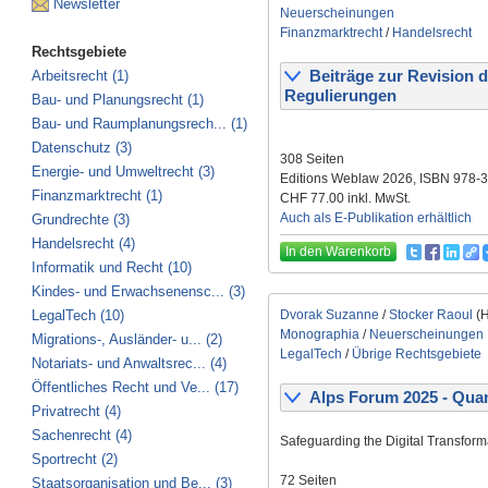
Newsletter
Neuerscheinungen
Finanzmarktrecht
/
Handelsrecht
Rechtsgebiete
Arbeitsrecht (1)
Beiträge zur Revision de
Regulierungen
Bau- und Planungsrecht (1)
Bau- und Raumplanungsrech... (1)
Datenschutz (3)
308 Seiten
Energie- und Umweltrecht (3)
Editions Weblaw 2026, ISBN 978-
Finanzmarktrecht (1)
CHF 77.00 inkl. MwSt.
Auch als E-Publikation erhältlich
Grundrechte (3)
Handelsrecht (4)
In den Warenkorb
Informatik und Recht (10)
Kindes- und Erwachsenensc... (3)
LegalTech (10)
Dvorak Suzanne
/
Stocker Raoul
(H
Monographia
/
Neuerscheinungen
Migrations-, Ausländer- u... (2)
LegalTech
/
Übrige Rechtsgebiete
Notariats- und Anwaltsrec... (4)
Öffentliches Recht und Ve... (17)
Alps Forum 2025 - Qua
Privatrecht (4)
Sachenrecht (4)
Safeguarding the Digital Transform
Sportrecht (2)
72 Seiten
Staatsorganisation und Be... (3)