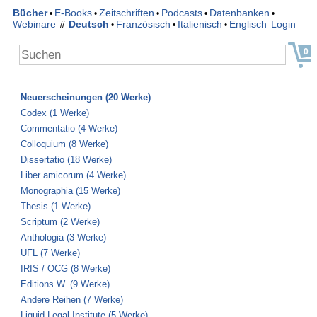
Bücher
E-Books
Zeitschriften
Podcasts
Datenbanken
•
•
•
•
•
Webinare
Deutsch
Französisch
Italienisch
Englisch
Login
//
•
•
•
0
Neuerscheinungen (20 Werke)
Codex (1 Werke)
Commentatio (4 Werke)
Colloquium (8 Werke)
Dissertatio (18 Werke)
Liber amicorum (4 Werke)
Monographia (15 Werke)
Thesis (1 Werke)
Scriptum (2 Werke)
Anthologia (3 Werke)
UFL (7 Werke)
IRIS / OCG (8 Werke)
Editions W. (9 Werke)
Andere Reihen (7 Werke)
Liquid Legal Institute (5 Werke)