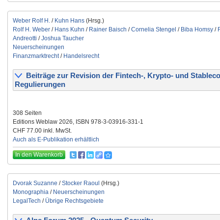
Weber Rolf H.
/
Kuhn Hans
(Hrsg.)
Rolf H. Weber
/
Hans Kuhn
/
Rainer Baisch
/
Cornelia Stengel
/
Biba Homsy
/
Andreotti
/
Joshua Taucher
Neuerscheinungen
Finanzmarktrecht
/
Handelsrecht
Beiträge zur Revision der Fintech-, Krypto- und Stableco
Regulierungen
308 Seiten
Editions Weblaw 2026, ISBN 978-3-03916-331-1
CHF 77.00 inkl. MwSt.
Auch als E-Publikation erhältlich
In den Warenkorb
Dvorak Suzanne
/
Stocker Raoul
(Hrsg.)
Monographia
/
Neuerscheinungen
LegalTech
/
Übrige Rechtsgebiete