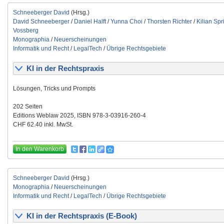
Schneeberger David
(Hrsg.)
David Schneeberger
/
Daniel Halft
/
Yunna Choi
/
Thorsten Richter
/
Kilian Spr
Vossberg
Monographia
/
Neuerscheinungen
Informatik und Recht
/
LegalTech
/
Übrige Rechtsgebiete
KI in der Rechtspraxis
Lösungen, Tricks und Prompts
202 Seiten
Editions Weblaw 2025, ISBN 978-3-03916-260-4
CHF 62.40 inkl. MwSt.
In den Warenkorb
Schneeberger David
(Hrsg.)
Monographia
/
Neuerscheinungen
Informatik und Recht
/
LegalTech
/
Übrige Rechtsgebiete
KI in der Rechtspraxis (E-Book)