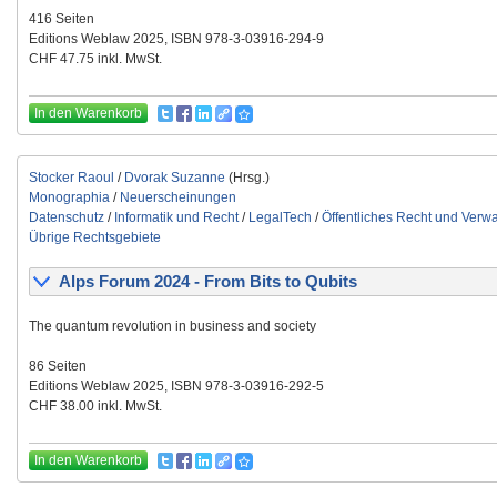
416 Seiten
Editions Weblaw 2025, ISBN 978-3-03916-294-9
CHF 47.75 inkl. MwSt.
In den Warenkorb
Stocker Raoul
/
Dvorak Suzanne
(Hrsg.)
Monographia
/
Neuerscheinungen
Datenschutz
/
Informatik und Recht
/
LegalTech
/
Öffentliches Recht und Verwa
Übrige Rechtsgebiete
Alps Forum 2024 - From Bits to Qubits
The quantum revolution in business and society
86 Seiten
Editions Weblaw 2025, ISBN 978-3-03916-292-5
CHF 38.00 inkl. MwSt.
In den Warenkorb