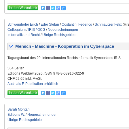
In den Warenkorb
Schweighofer Erich
/
Eder Stefan
/
Costantini Federico
/
Schmautzer Felix
(Hrs
Colloquium
/
IRIS / OCG
/
Neuerscheinungen
Informatik und Recht
/
Übrige Rechtsgebiete
Mensch - Maschine - Kooperation im Cyberspace
Tagungsband des 29. Internationalen Rechtsinformatik Symposions IRIS
564 Seiten
Editions Weblaw 2026, ISBN 978-3-03916-322-9
CHF 52.65 inkl. MwSt.
Auch als E-Publikation erhältlich
In den Warenkorb
Sarah Montani
Editions W.
/
Neuerscheinungen
Übrige Rechtsgebiete