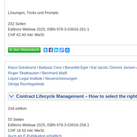
Lösungen, Tricks und Prompts
202 Seiten
Editions Weblaw 2025, ISBN 978-3-03916-261-1
CHF 62.40 inkl. MwSt.
In den Warenkorb
Klaus Gresbrand
/
Baltasar Cevc
/
Benedikt Eger
/
Kai Jacob
/
Dennis Jansen
Roger Strathausen
/
Bernhard Waltl
Liquid Legal Institute
/
Neuerscheinungen
Übrige Rechtsgebiete
Contract Lifecycle Management – How to select the right
2nd edition
55 Seiten
Editions Weblaw 2025, ISBN 978-3-03916-258-1
CHF 18.50 inkl. MwSt.
Auch als E-Publikation erhältlich