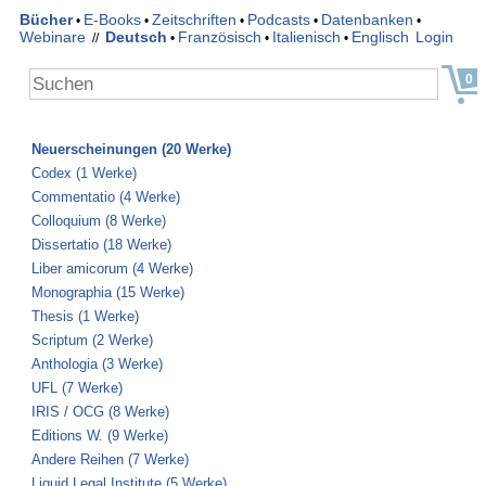
Bücher
E-Books
Zeitschriften
Podcasts
Datenbanken
•
•
•
•
•
Webinare
Deutsch
Französisch
Italienisch
Englisch
Login
//
•
•
•
0
Neuerscheinungen (20 Werke)
Codex (1 Werke)
Commentatio (4 Werke)
Colloquium (8 Werke)
Dissertatio (18 Werke)
Liber amicorum (4 Werke)
Monographia (15 Werke)
Thesis (1 Werke)
Scriptum (2 Werke)
Anthologia (3 Werke)
UFL (7 Werke)
IRIS / OCG (8 Werke)
Editions W. (9 Werke)
Andere Reihen (7 Werke)
Liquid Legal Institute (5 Werke)