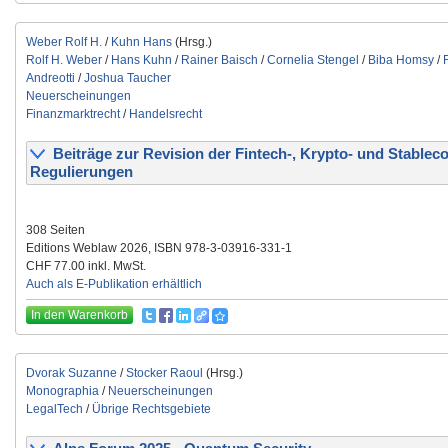
Weber Rolf H.
/
Kuhn Hans
(Hrsg.)
Rolf H. Weber
/
Hans Kuhn
/
Rainer Baisch
/
Cornelia Stengel
/
Biba Homsy
/
Andreotti
/
Joshua Taucher
Neuerscheinungen
Finanzmarktrecht
/
Handelsrecht
Beiträge zur Revision der Fintech-, Krypto- und Stableco
Regulierungen
308 Seiten
Editions Weblaw 2026, ISBN 978-3-03916-331-1
CHF 77.00 inkl. MwSt.
Auch als E-Publikation erhältlich
In den Warenkorb
Dvorak Suzanne
/
Stocker Raoul
(Hrsg.)
Monographia
/
Neuerscheinungen
LegalTech
/
Übrige Rechtsgebiete