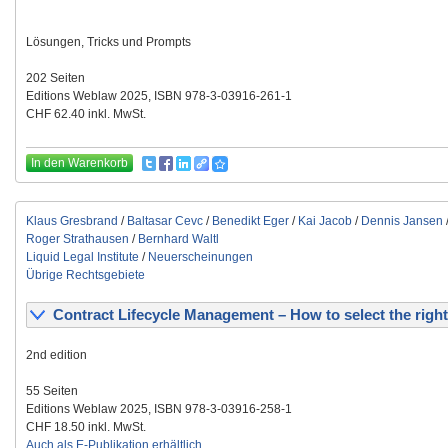
Lösungen, Tricks und Prompts
202 Seiten
Editions Weblaw 2025, ISBN 978-3-03916-261-1
CHF 62.40 inkl. MwSt.
In den Warenkorb
Klaus Gresbrand
/
Baltasar Cevc
/
Benedikt Eger
/
Kai Jacob
/
Dennis Jansen
Roger Strathausen
/
Bernhard Waltl
Liquid Legal Institute
/
Neuerscheinungen
Übrige Rechtsgebiete
Contract Lifecycle Management – How to select the right
2nd edition
55 Seiten
Editions Weblaw 2025, ISBN 978-3-03916-258-1
CHF 18.50 inkl. MwSt.
Auch als E-Publikation erhältlich