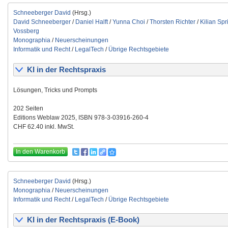
Schneeberger David
(Hrsg.)
David Schneeberger
/
Daniel Halft
/
Yunna Choi
/
Thorsten Richter
/
Kilian Spr
Vossberg
Monographia
/
Neuerscheinungen
Informatik und Recht
/
LegalTech
/
Übrige Rechtsgebiete
KI in der Rechtspraxis
Lösungen, Tricks und Prompts
202 Seiten
Editions Weblaw 2025, ISBN 978-3-03916-260-4
CHF 62.40 inkl. MwSt.
In den Warenkorb
Schneeberger David
(Hrsg.)
Monographia
/
Neuerscheinungen
Informatik und Recht
/
LegalTech
/
Übrige Rechtsgebiete
KI in der Rechtspraxis (E-Book)