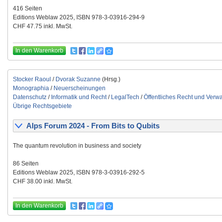
416 Seiten
Editions Weblaw 2025, ISBN 978-3-03916-294-9
CHF 47.75 inkl. MwSt.
In den Warenkorb
Stocker Raoul
/
Dvorak Suzanne
(Hrsg.)
Monographia
/
Neuerscheinungen
Datenschutz
/
Informatik und Recht
/
LegalTech
/
Öffentliches Recht und Verwa
Übrige Rechtsgebiete
Alps Forum 2024 - From Bits to Qubits
The quantum revolution in business and society
86 Seiten
Editions Weblaw 2025, ISBN 978-3-03916-292-5
CHF 38.00 inkl. MwSt.
In den Warenkorb