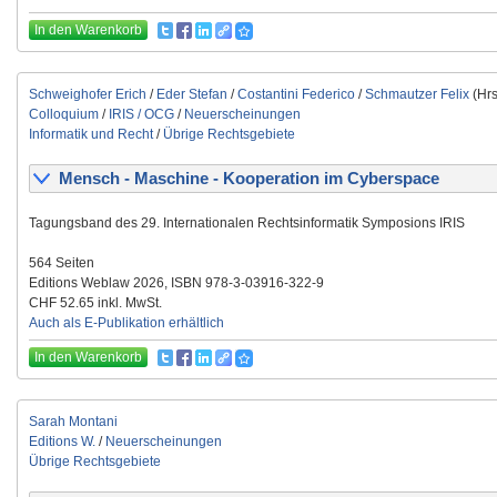
In den Warenkorb
Schweighofer Erich
/
Eder Stefan
/
Costantini Federico
/
Schmautzer Felix
(Hrs
Colloquium
/
IRIS / OCG
/
Neuerscheinungen
Informatik und Recht
/
Übrige Rechtsgebiete
Mensch - Maschine - Kooperation im Cyberspace
Tagungsband des 29. Internationalen Rechtsinformatik Symposions IRIS
564 Seiten
Editions Weblaw 2026, ISBN 978-3-03916-322-9
CHF 52.65 inkl. MwSt.
Auch als E-Publikation erhältlich
In den Warenkorb
Sarah Montani
Editions W.
/
Neuerscheinungen
Übrige Rechtsgebiete