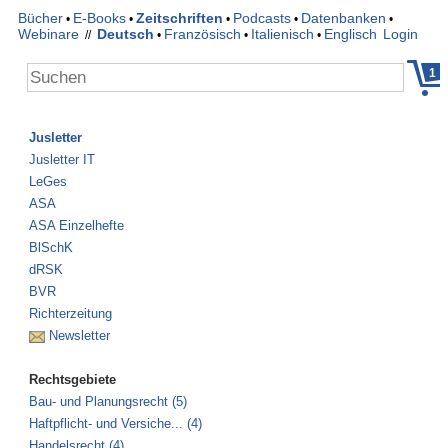
Bücher
E-Books
Zeitschriften
Podcasts
Datenbanken
•
•
•
•
•
Webinare
Deutsch
Französisch
Italienisch
Englisch
Login
//
•
•
•
1
Jusletter
Jusletter IT
LeGes
ASA
ASA Einzelhefte
BlSchK
dRSK
BVR
Richterzeitung
Newsletter
Rechtsgebiete
Bau- und Planungsrecht (5)
Haftpflicht- und Versiche... (4)
Handelsrecht (4)