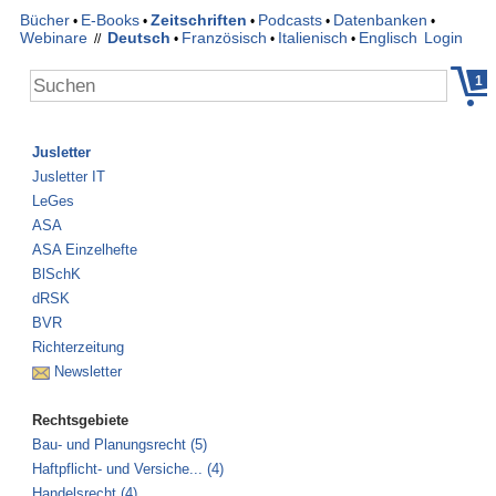
Bücher
E-Books
Zeitschriften
Podcasts
Datenbanken
•
•
•
•
•
Webinare
Deutsch
Französisch
Italienisch
Englisch
Login
//
•
•
•
1
Jusletter
Jusletter IT
LeGes
ASA
ASA Einzelhefte
BlSchK
dRSK
BVR
Richterzeitung
Newsletter
Rechtsgebiete
Bau- und Planungsrecht (5)
Haftpflicht- und Versiche... (4)
Handelsrecht (4)