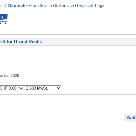
re
Deutsch
Französisch
Italienisch
Englisch
Login
//
•
•
•
1
ift für IT und Recht.
ptember 2026