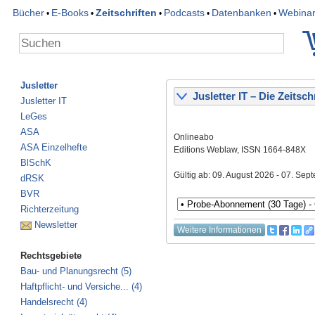
Bücher
E-Books
Zeitschriften
Podcasts
Datenbanken
Webina
•
•
•
•
•
Jusletter
Jusletter IT – Die Zeitschr
Jusletter IT
LeGes
ASA
Onlineabo
ASA Einzelhefte
Editions Weblaw, ISSN 1664-848X
BlSchK
Gültig ab: 09. August 2026 - 07. Se
dRSK
BVR
Richterzeitung
Newsletter
Weitere Informationen
Rechtsgebiete
Bau- und Planungsrecht (5)
Haftpflicht- und Versiche... (4)
Handelsrecht (4)