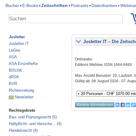
Bücher
E-Books
Zeitschriften
Podcasts
Datenbanken
Webina
•
•
•
•
•
Jusletter
Jusletter IT – Die Zeitschr
Jusletter IT
LeGes
ASA
Onlineabo
ASA Einzelhefte
Editions Weblaw, ISSN 1664-848X
BlSchK
Max. Anzahl Benutzer: 20, Laufzeit: 
dRSK
Gültig ab: 08. August 2026 - 07. Aug
BVR
Richterzeitung
Newsletter
Weitere Informationen
Rechtsgebiete
Bau- und Planungsrecht (5)
Haftpflicht- und Versiche... (4)
Handelsrecht (4)