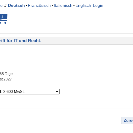
re
Deutsch
Französisch
Italienisch
Englisch
Login
//
•
•
•
1
ift für IT und Recht.
365 Tage
ust 2027